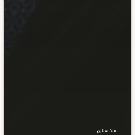
منذ سنتين
اﻷخبار